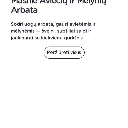
Mashie Aviečių Ir Mėlynių
Arbata
Sodri uogų arbata, gausi avietėmis ir
mėlynėmis — švelni, subtiliai saldi ir
jaukinanti su kiekvienu gurkšniu.
Peržiūrėti visus